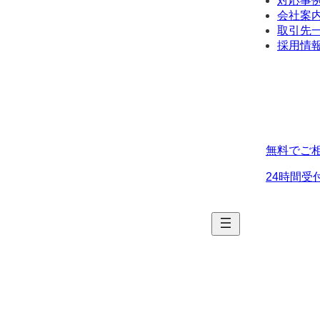
対応事
会社案
取引先
採用情
無料でご
24時間受