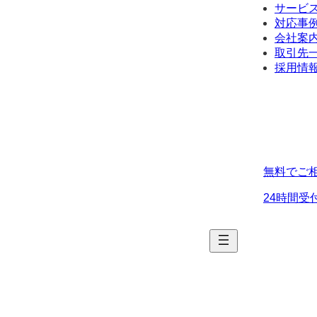
サービ
対応事
会社案
取引先
採用情
無料でご
24時間受